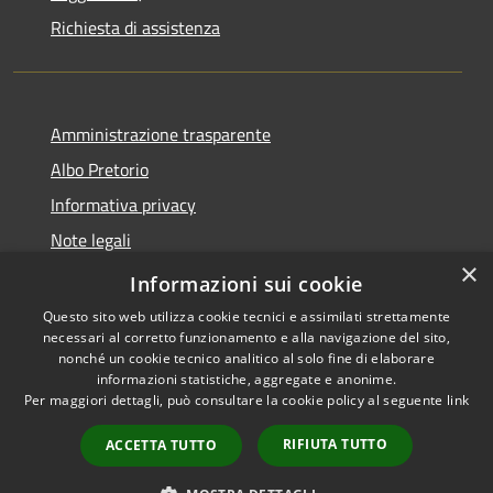
Richiesta di assistenza
Amministrazione trasparente
Albo Pretorio
Informativa privacy
Note legali
×
Dichiarazione di accessibilità
Informazioni sui cookie
Questo sito web utilizza cookie tecnici e assimilati strettamente
necessari al corretto funzionamento e alla navigazione del sito,
nonché un cookie tecnico analitico al solo fine di elaborare
informazioni statistiche, aggregate e anonime.
RSS
Copyright © 2026 • Comune di
Per maggiori dettagli, può consultare la cookie policy al seguente
link
Accessibilità
San Pietro Apostolo • Powered
Privacy
Municipium
Accesso
by
•
RIFIUTA TUTTO
ACCETTA TUTTO
Cookie
redazione
Mappa del sito