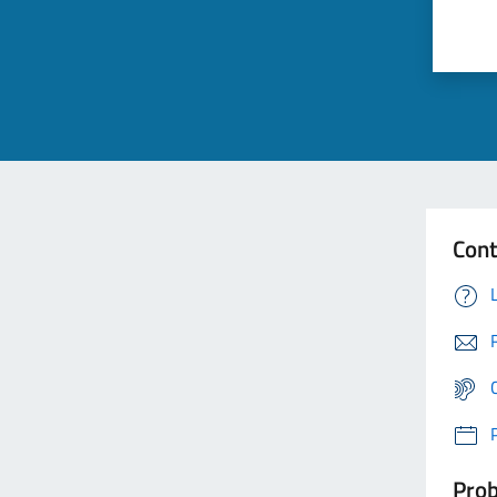
Cont
Prob