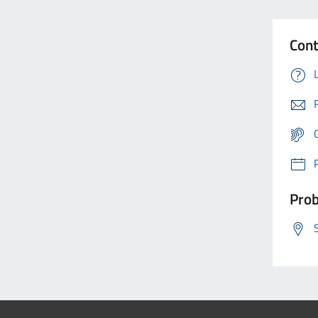
Cont
Prob