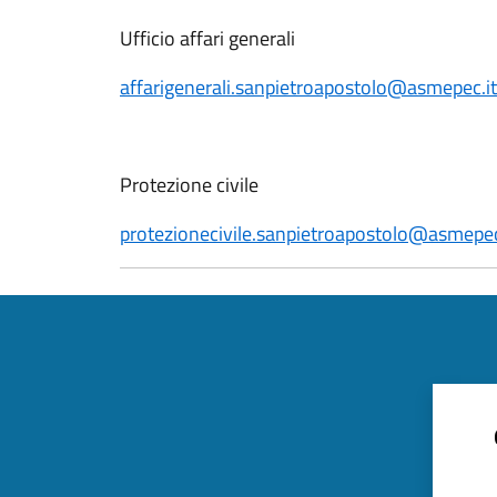
Ufficio affari generali
affarigenerali.sanpietroapostolo@asmepec.it
Protezione civile
protezionecivile.sanpietroapostolo@asmepec