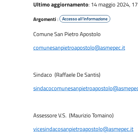
Ultimo aggiornamento
: 14 maggio 2024, 17
Argomenti
:
Accesso all'informazione
Comune San Pietro Apostolo
comunesanpietroapostolo@asmepec.it
Sindaco (Raffaele De Santis)
sindacocomunesanpietroapostolo@asmepec.
Assessore V.S. (Maurizio Tomaino)
vicesindacosanpietroapostolo@asmepec.it