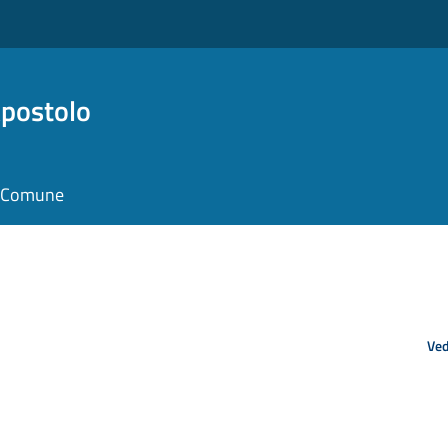
Apostolo
il Comune
Ved