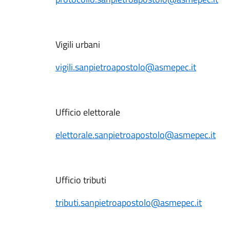
Vigili urbani
vigili.sanpietroapostolo@asmepec.it
Ufficio elettorale
elettorale.sanpietroapostolo@asmepec.it
Ufficio tributi
tributi.sanpietroapostolo@asmepec.it