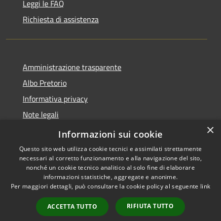
Leggi le FAQ
Richiesta di assistenza
Amministrazione trasparente
Albo Pretorio
Informativa privacy
Note legali
×
Dichiarazione di accessibilità
Informazioni sui cookie
Questo sito web utilizza cookie tecnici e assimilati strettamente
necessari al corretto funzionamento e alla navigazione del sito,
nonché un cookie tecnico analitico al solo fine di elaborare
informazioni statistiche, aggregate e anonime.
RSS
Copyright © 2026 • Comune di
Per maggiori dettagli, può consultare la cookie policy al seguente
link
Accessibilità
San Pietro Apostolo • Powered
Privacy
Municipium
Accesso
by
•
RIFIUTA TUTTO
ACCETTA TUTTO
Cookie
redazione