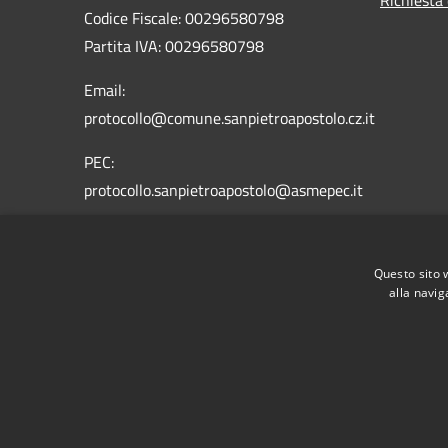
Codice Fiscale: 00296580798
Partita IVA: 00296580798
Email:
protocollo@comune.sanpietroapostolo.cz.it
PEC:
protocollo.sanpietroapostolo@asmepec.it
Questo sito 
alla navig
RSS
Accessibilità
Privacy
Cookie
Mappa de