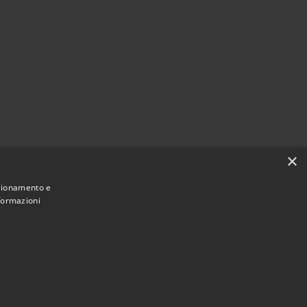
×
nzionamento e
nformazioni
Municipium
Accesso
 San Pietro Apostolo • Powered by
•
redazione