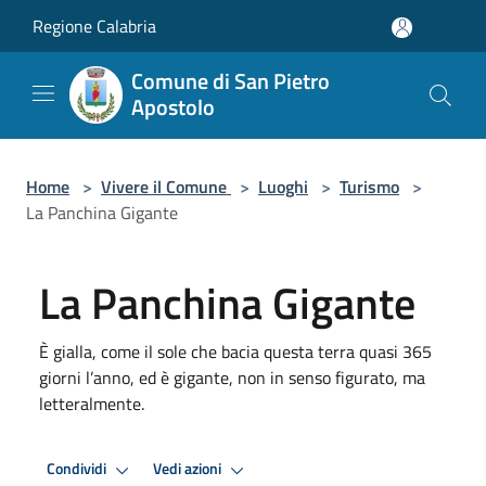
Salta al contenuto principale
Regione Calabria
Comune di San Pietro
Apostolo
Home
>
Vivere il Comune
>
Luoghi
>
Turismo
>
La Panchina Gigante
La Panchina Gigante
È gialla, come il sole che bacia questa terra quasi 365
giorni l’anno, ed è gigante, non in senso figurato, ma
letteralmente.
Condividi
Vedi azioni