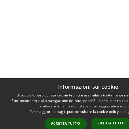
Informazioni sui cookie
Questo sito web utilizza cookie tecnici e assimilati strettamente ne
funzionamento e alla navigazione del sito, nonché un cookie tecnico ana
elaborare informazioni statistiche, aggregate e ano
Per maggiori dettagli, può consultare la cookie policy al s
RIFIUTA TUTTO
ACCETTA TUTTO