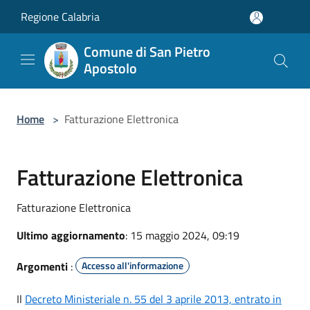
Salta al contenuto principale
Regione Calabria
Comune di San Pietro
Apostolo
Home
>
Fatturazione Elettronica
Fatturazione Elettronica
Fatturazione Elettronica
Ultimo aggiornamento
: 15 maggio 2024, 09:19
Argomenti
:
Accesso all'informazione
Il
Decreto Ministeriale n. 55 del 3 aprile 2013, entrato in