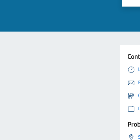
Cont
Prob