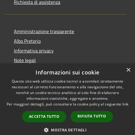
Richiesta di assistenza
Amministrazione trasparente
Albo Pretorio
Informativa privacy
Note legali
×
Dichiarazione di accessibilità
Informazioni sui cookie
Questo sito web utilizza cookie tecnici e assimilati strettamente
necessari al corretto funzionamento e alla navigazione del sito,
nonché un cookie tecnico analitico al solo fine di elaborare
informazioni statistiche, aggregate e anonime.
RSS
Copyright © 2026 • Comune di
Per maggiori dettagli, può consultare la cookie policy al seguente
link
Accessibilità
San Pietro Apostolo • Powered
Privacy
Municipium
Accesso
by
•
RIFIUTA TUTTO
ACCETTA TUTTO
Cookie
redazione
Mappa del sito
MOSTRA DETTAGLI