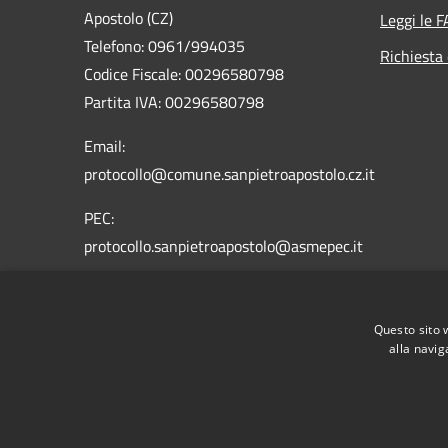
Apostolo (CZ)
Leggi le 
Telefono: 0961/994035
Richiesta 
Codice Fiscale: 00296580798
Partita IVA: 00296580798
Email:
protocollo@comune.sanpietroapostolo.cz.it
PEC:
protocollo.sanpietroapostolo@asmepec.it
Questo sito 
alla navig
RSS
Accessibilità
Privacy
Cookie
Mappa de