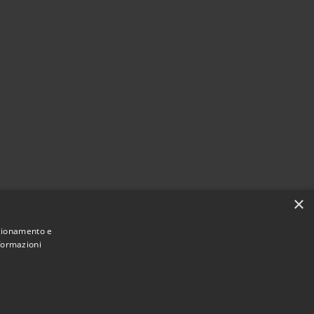
×
nzionamento e
nformazioni
Municipium
Accesso
 San Pietro Apostolo • Powered by
•