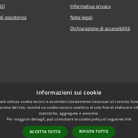
FAQ
Informativa privacy
di assistenza
Note legali
Dichiarazione di accessibilità
Informazioni sui cookie
web utilizza cookie tecnici e assimilati strettamente necessari al corretto fu
azione del sito, nonché un cookie tecnico analitico al solo fine di elaborare i
statistiche, aggregate e anonime.
Per maggiori dettagli, può consultare la cookie policy al seguente
link
RIFIUTA TUTTO
ACCETTA TUTTO
l sito
Copyright © 2026 • Comune di