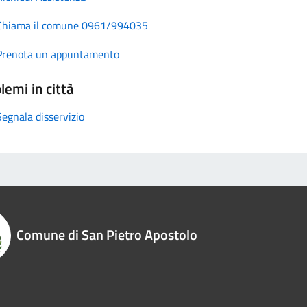
Chiama il comune 0961/994035
Prenota un appuntamento
lemi in città
Segnala disservizio
Comune di San Pietro Apostolo