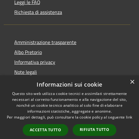
Leggi le FAQ
Richiesta di assistenza
Amministrazione trasparente
Albo Pretorio
Informativa privacy
Note legali
×
Dichiarazione di accessibilità
Informazioni sui cookie
Questo sito web utilizza cookie tecnici e assimilati strettamente
necessari al corretto funzionamento e alla navigazione del sito,
nonché un cookie tecnico analitico al solo fine di elaborare
informazioni statistiche, aggregate e anonime.
RSS
Copyright © 2026 • Comune di
Per maggiori dettagli, può consultare la cookie policy al seguente
link
Accessibilità
San Pietro Apostolo • Powered
Privacy
Municipium
Accesso
by
•
RIFIUTA TUTTO
ACCETTA TUTTO
Cookie
redazione