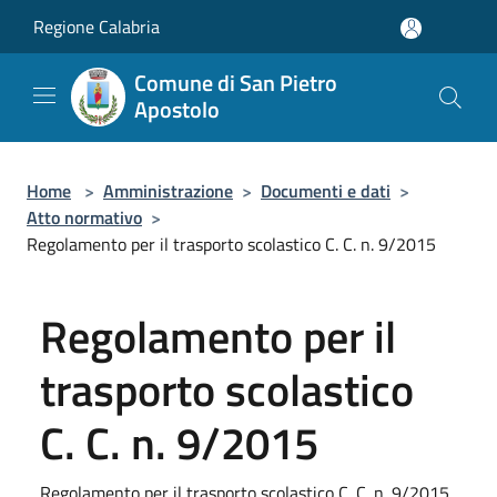
Salta al contenuto principale
Regione Calabria
Comune di San Pietro
Apostolo
Home
>
Amministrazione
>
Documenti e dati
>
Atto normativo
>
Regolamento per il trasporto scolastico C. C. n. 9/2015
Regolamento per il
trasporto scolastico
C. C. n. 9/2015
Regolamento per il trasporto scolastico C. C. n. 9/2015