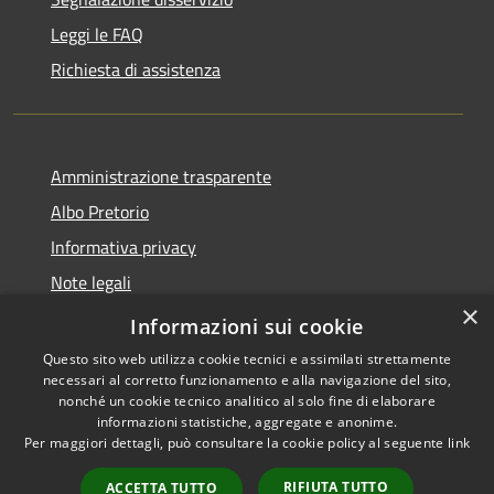
Leggi le FAQ
Richiesta di assistenza
Amministrazione trasparente
Albo Pretorio
Informativa privacy
Note legali
×
Dichiarazione di accessibilità
Informazioni sui cookie
Questo sito web utilizza cookie tecnici e assimilati strettamente
necessari al corretto funzionamento e alla navigazione del sito,
nonché un cookie tecnico analitico al solo fine di elaborare
informazioni statistiche, aggregate e anonime.
RSS
Copyright © 2026 • Comune di
Per maggiori dettagli, può consultare la cookie policy al seguente
link
Accessibilità
San Pietro Apostolo • Powered
Privacy
Municipium
Accesso
by
•
RIFIUTA TUTTO
ACCETTA TUTTO