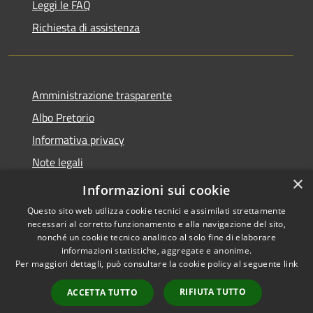
Leggi le FAQ
Richiesta di assistenza
Amministrazione trasparente
Albo Pretorio
Informativa privacy
Note legali
×
Dichiarazione di accessibilità
Informazioni sui cookie
Questo sito web utilizza cookie tecnici e assimilati strettamente
necessari al corretto funzionamento e alla navigazione del sito,
nonché un cookie tecnico analitico al solo fine di elaborare
informazioni statistiche, aggregate e anonime.
RSS
Copyright © 2026 • Comune di
Per maggiori dettagli, può consultare la cookie policy al seguente
link
Accessibilità
San Pietro Apostolo • Powered
Privacy
Municipium
Accesso
by
•
RIFIUTA TUTTO
ACCETTA TUTTO
Cookie
redazione