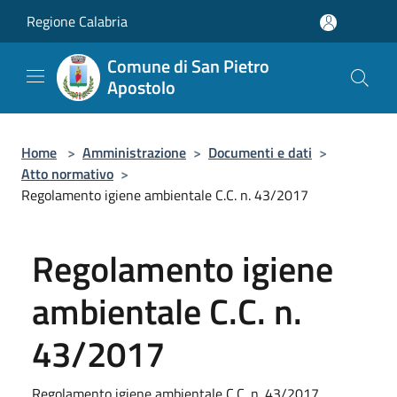
Salta al contenuto principale
Regione Calabria
Comune di San Pietro
Apostolo
Home
>
Amministrazione
>
Documenti e dati
>
Atto normativo
>
Regolamento igiene ambientale C.C. n. 43/2017
Regolamento igiene
ambientale C.C. n.
43/2017
Regolamento igiene ambientale C.C. n. 43/2017