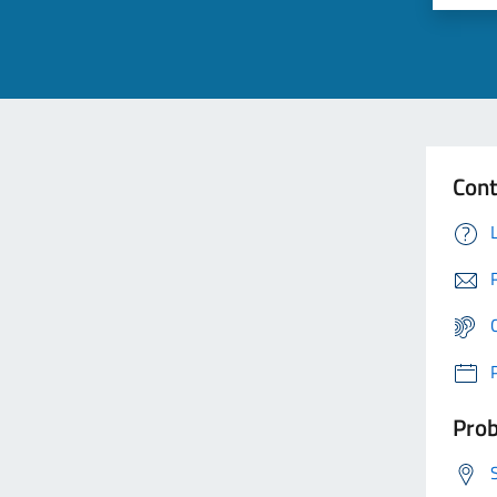
Cont
Prob