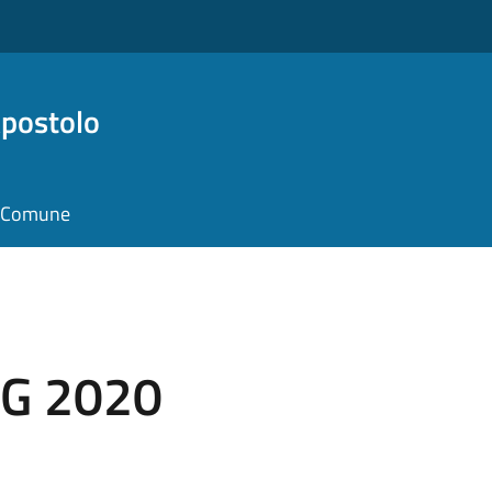
Apostolo
il Comune
UG 2020