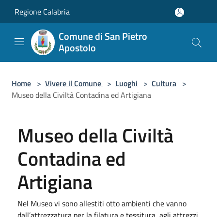
Salta al contenuto principale
Regione Calabria
Comune di San Pietro
Apostolo
Home
>
Vivere il Comune
>
Luoghi
>
Cultura
>
Museo della Civiltà Contadina ed Artigiana
Museo della Civiltà
Contadina ed
Artigiana
Nel Museo vi sono allestiti otto ambienti che vanno
dall’attrezzatura per la filatura e tessitura, agli attrezzi