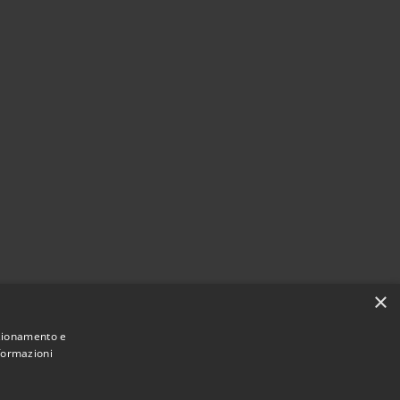
×
nzionamento e
nformazioni