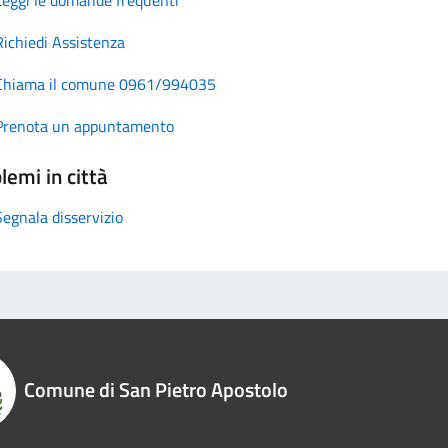
Richiedi Assistenza
Chiama il comune 0961/994035
Prenota un appuntamento
lemi in città
Segnala disservizio
Comune di San Pietro Apostolo