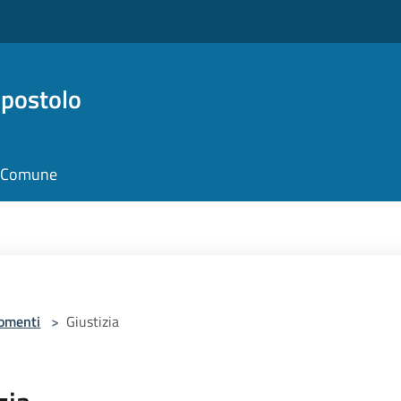
Apostolo
il Comune
omenti
>
Giustizia