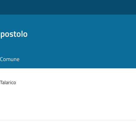
Apostolo
il Comune
Talarico