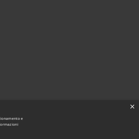
×
nzionamento e
nformazioni