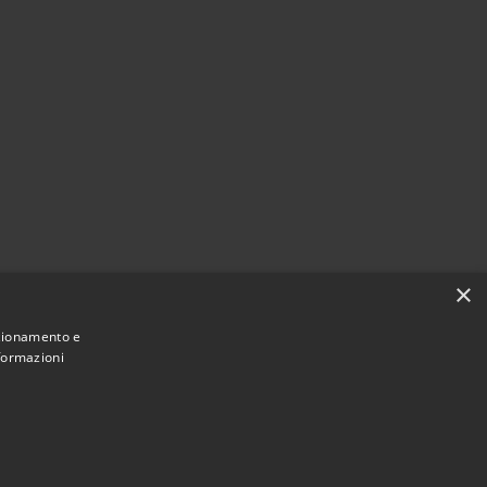
×
nzionamento e
nformazioni
Municipium
Accesso
 San Pietro Apostolo • Powered by
•
redazione