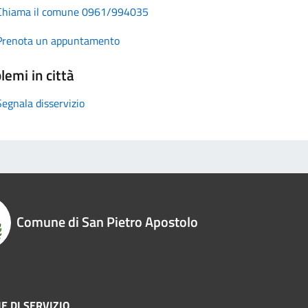
Chiama il comune 0961/994035
Prenota un appuntamento
lemi in città
Segnala disservizio
Comune di San Pietro Apostolo
E DI SERVIZIO