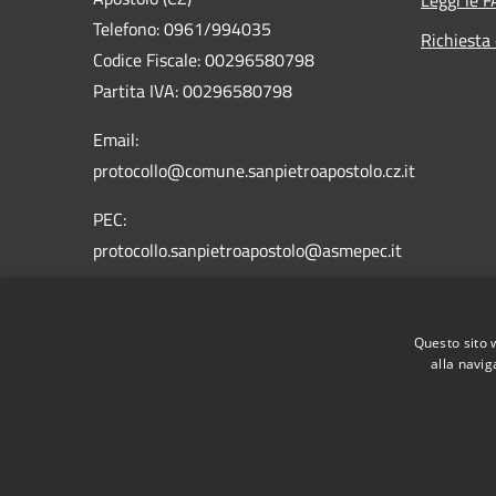
Telefono: 0961/994035
Richiesta 
Codice Fiscale: 00296580798
Partita IVA: 00296580798
Email:
protocollo@comune.sanpietroapostolo.cz.it
PEC:
protocollo.sanpietroapostolo@asmepec.it
Questo sito 
alla navig
RSS
Accessibilità
Privacy
Cookie
Mappa de