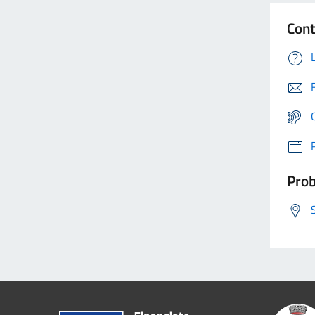
Cont
Prob