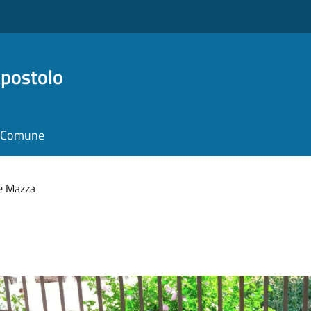
Apostolo
il Comune
e Mazza