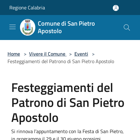
Salta al contenuto principale
Regione Calabria
Comune di San Pietro
Apostolo
Home
>
Vivere il Comune
>
Eventi
>
Festeggiamenti del Patrono di San Pietro Apostolo
Festeggiamenti del
Patrono di San Pietro
Apostolo
Si rinnova l’appuntamento con la Festa di San Pietro,
in programma il 29 e il 30 giugno prossimi