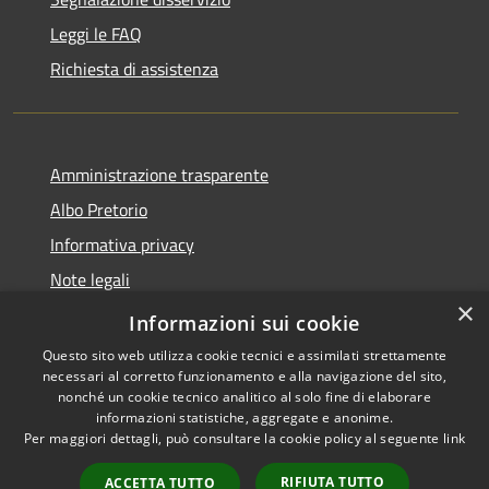
Leggi le FAQ
Richiesta di assistenza
Amministrazione trasparente
Albo Pretorio
Informativa privacy
Note legali
×
Dichiarazione di accessibilità
Informazioni sui cookie
Questo sito web utilizza cookie tecnici e assimilati strettamente
necessari al corretto funzionamento e alla navigazione del sito,
nonché un cookie tecnico analitico al solo fine di elaborare
informazioni statistiche, aggregate e anonime.
RSS
Copyright © 2026 • Comune di
Per maggiori dettagli, può consultare la cookie policy al seguente
link
Accessibilità
San Pietro Apostolo • Powered
Privacy
Municipium
Accesso
by
•
RIFIUTA TUTTO
ACCETTA TUTTO