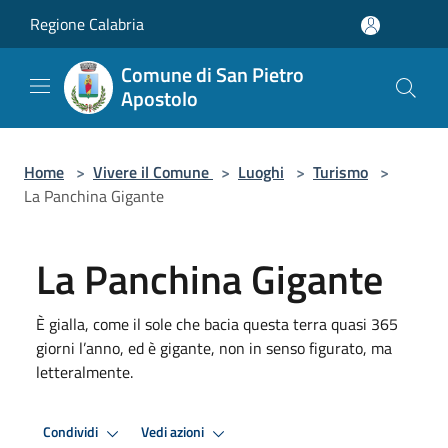
Salta al contenuto principale
Regione Calabria
Comune di San Pietro
Apostolo
Home
>
Vivere il Comune
>
Luoghi
>
Turismo
>
La Panchina Gigante
La Panchina Gigante
È gialla, come il sole che bacia questa terra quasi 365
giorni l’anno, ed è gigante, non in senso figurato, ma
letteralmente.
Condividi
Vedi azioni