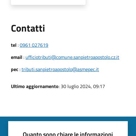
Utili
Contatti
tel
:
0961 027619
email
:
ufficiotributi@comune.sanpietroapostolo.cz.it
pec
:
tributi.sanpietroapostolo@asmepec.it
Ultimo aggiornamento
: 30 luglio 2024, 09:17
Quanto sono chiare le informazioni