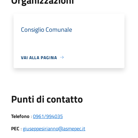
Consiglio Comunale
VAI ALLA PAGINA
Punti di contatto
Telefono
:
0961/994035
PEC
:
giuseppesirianno@asmepec.it