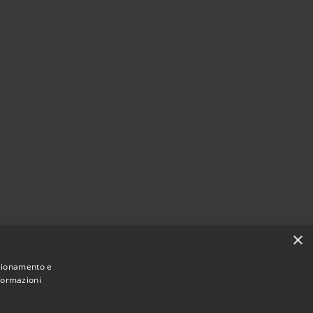
×
nzionamento e
nformazioni