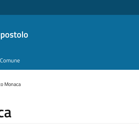
Apostolo
il Comune
co Monaca
ca